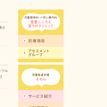
寒さ
ンフル
]