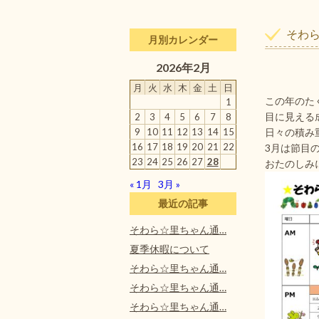
そわ
月別カレンダー
2026年2月
月
火
水
木
金
土
日
この年のた
1
目に見える
2
3
4
5
6
7
8
9
10
11
12
13
14
15
日々の積み
16
17
18
19
20
21
22
3月は節目
23
24
25
26
27
28
おたのしみ
« 1月
3月 »
最近の記事
そわら☆里ちゃん通…
夏季休暇について
そわら☆里ちゃん通…
そわら☆里ちゃん通…
そわら☆里ちゃん通…