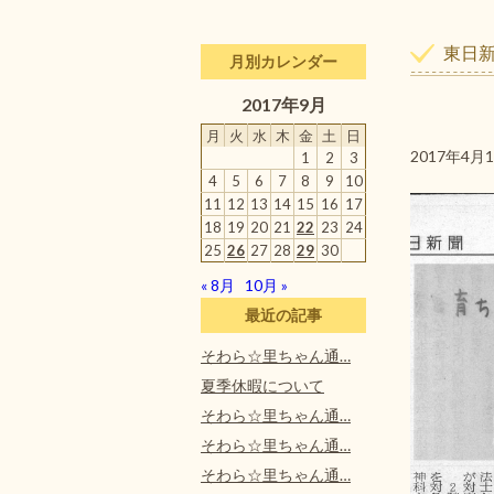
東日
月別カレンダー
2017年9月
月
火
水
木
金
土
日
2017年4
1
2
3
4
5
6
7
8
9
10
11
12
13
14
15
16
17
18
19
20
21
22
23
24
25
26
27
28
29
30
« 8月
10月 »
最近の記事
そわら☆里ちゃん通…
夏季休暇について
そわら☆里ちゃん通…
そわら☆里ちゃん通…
そわら☆里ちゃん通…