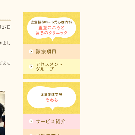
月27日
きまし
ばあち