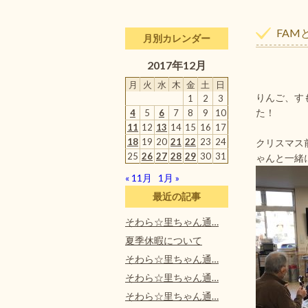
FAM
月別カレンダー
2017年12月
月
火
水
木
金
土
日
りんご、す
1
2
3
た！
4
5
6
7
8
9
10
11
12
13
14
15
16
17
18
19
20
21
22
23
24
クリスマス
25
26
27
28
29
30
31
ゃんと一緒
« 11月
1月 »
最近の記事
そわら☆里ちゃん通…
夏季休暇について
そわら☆里ちゃん通…
そわら☆里ちゃん通…
そわら☆里ちゃん通…