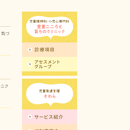
気づ
ンニク