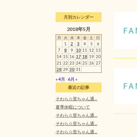
月別カレンダー
2018年5月
月
火
水
木
金
土
日
1
2
3
4
5
6
7
8
9
10
11
12
13
14
15
16
17
18
19
20
21
22
23
24
25
26
27
28
29
30
31
« 4月
6月 »
最近の記事
そわら☆里ちゃん通…
夏季休暇について
そわら☆里ちゃん通…
そわら☆里ちゃん通…
そわら☆里ちゃん通…