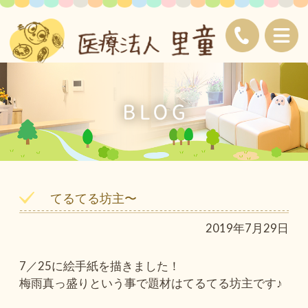
てるてる坊主〜
2019年7月29日
7／25に絵手紙を描きました！
梅雨真っ盛りという事で題材はてるてる坊主です♪