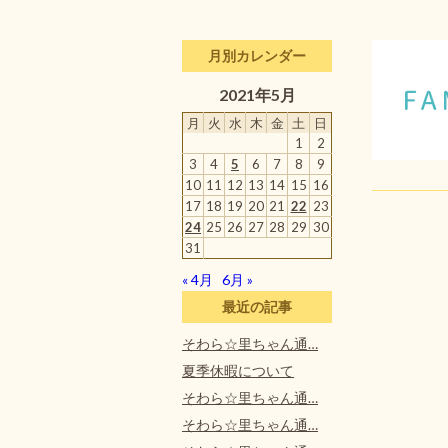
月別カレンダー
2021年5月
月
火
水
木
金
土
日
1
2
3
4
5
6
7
8
9
10
11
12
13
14
15
16
17
18
19
20
21
22
23
24
25
26
27
28
29
30
31
« 4月
6月 »
最近の記事
そわら☆里ちゃん通…
夏季休暇について
そわら☆里ちゃん通…
そわら☆里ちゃん通…