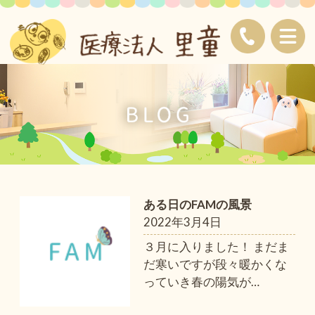
ある日のFAMの風景
2022年3月4日
３月に入りました！ まだま
だ寒いですが段々暖かくな
っていき春の陽気が
…