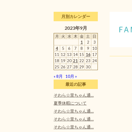
月別カレンダー
2023年9月
月
火
水
木
金
土
日
1
2
3
4
5
6
7
8
9
10
11
12
13
14
15
16
17
18
19
20
21
22
23
24
25
26
27
28
29
30
« 8月
10月 »
最近の記事
そわら☆里ちゃん通…
夏季休暇について
そわら☆里ちゃん通…
そわら☆里ちゃん通…
そわら☆里ちゃん通…