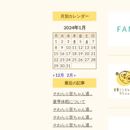
月別カレンダー
2024年1月
月
火
水
木
金
土
日
1
2
3
4
5
6
7
8
9
10
11
12
13
14
15
16
17
18
19
20
21
22
23
24
25
26
27
28
29
30
31
« 12月
2月 »
最近の記事
そわら☆里ちゃん通…
夏季休暇について
そわら☆里ちゃん通…
そわら☆里ちゃん通…
そわら☆里ちゃん通…