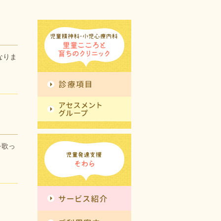
なりま
を歌っ