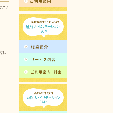
マス会
療法