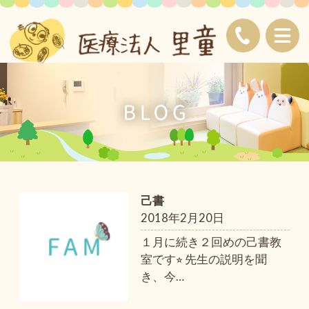
己書
2018年2月20日
１月に続き２回めの己書教
室です⭐︎ 先生の説明を聞
き、今
…