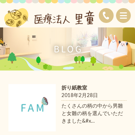
折り紙教室
2018年2月28日
たくさんの柄の中から男雛
と女雛の柄を選んでいただ
きました&#x
…