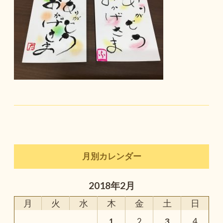
月別カレンダー
2018年2月
月
火
水
木
金
土
日
1
2
3
4