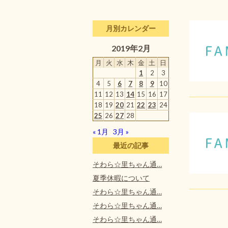
月別カレンダー
2019年2月
月
火
水
木
金
土
日
1
2
3
4
5
6
7
8
9
10
11
12
13
14
15
16
17
18
19
20
21
22
23
24
25
26
27
28
« 1月
3月 »
最近の記事
そわら☆里ちゃん通…
夏季休暇について
そわら☆里ちゃん通…
そわら☆里ちゃん通…
そわら☆里ちゃん通…