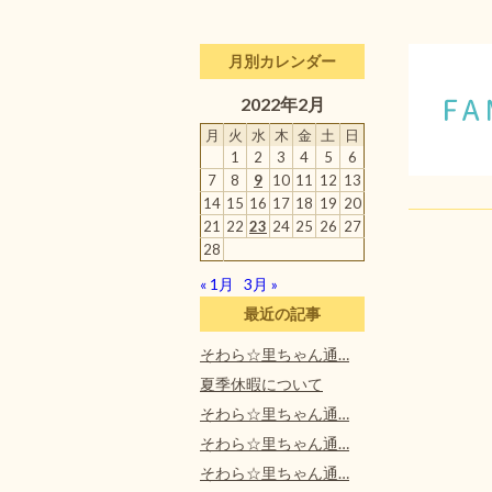
月別カレンダー
2022年2月
月
火
水
木
金
土
日
1
2
3
4
5
6
7
8
9
10
11
12
13
14
15
16
17
18
19
20
21
22
23
24
25
26
27
28
« 1月
3月 »
最近の記事
そわら☆里ちゃん通…
夏季休暇について
そわら☆里ちゃん通…
そわら☆里ちゃん通…
そわら☆里ちゃん通…