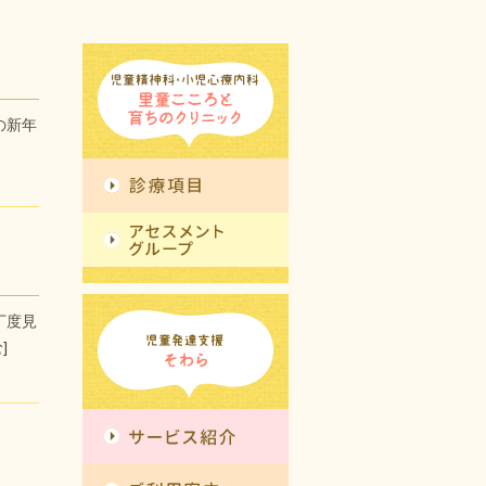
の新年
丁度見
]