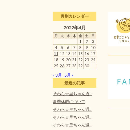
月別カレンダー
2022年4月
月
火
水
木
金
土
日
1
2
3
4
5
6
7
8
9
10
11
12
13
14
15
16
17
18
19
20
21
22
23
24
25
26
27
28
29
30
« 3月
5月 »
最近の記事
そわら☆里ちゃん通…
夏季休暇について
そわら☆里ちゃん通…
そわら☆里ちゃん通…
そわら☆里ちゃん通…