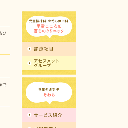
もひ
練で