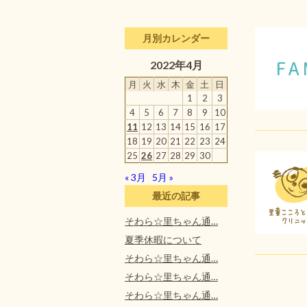
月別カレンダー
2022年4月
月
火
水
木
金
土
日
1
2
3
4
5
6
7
8
9
10
11
12
13
14
15
16
17
18
19
20
21
22
23
24
25
26
27
28
29
30
« 3月
5月 »
最近の記事
そわら☆里ちゃん通…
夏季休暇について
そわら☆里ちゃん通…
そわら☆里ちゃん通…
そわら☆里ちゃん通…