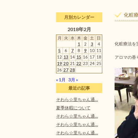
化粧
月別カレンダー
2018年2月
月
火
水
木
金
土
日
化粧療法を
1
2
3
4
5
6
7
8
9
10
11
12
13
14
15
16
17
18
アロマの香
19
20
21
22
23
24
25
26
27
28
« 1月
3月 »
最近の記事
そわら☆里ちゃん通…
夏季休暇について
そわら☆里ちゃん通…
そわら☆里ちゃん通…
そわら☆里ちゃん通…